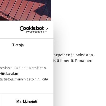
Tietoja
nettiin uudestaan taloyhtiön tarpeiden ja nykyisten
taamaan rakennuksen alkuperäistä ilmettä. Punainen
.
 ominaisuuksien tukemiseen
tiikka-alan
ietoja muihin tietoihin, joita
Markkinointi