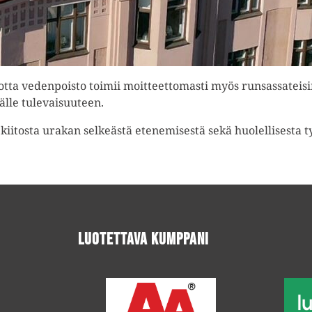
otta vedenpoisto toimii moitteettomasti myös runsassateisin
källe tulevaisuuteen.
 kiitosta urakan selkeästä etenemisestä sekä huolellisesta t
Luotettava kumppani