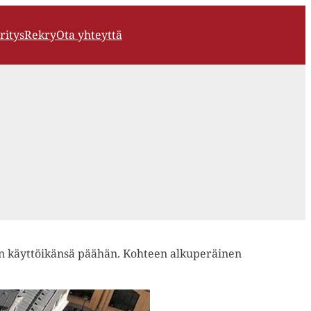
ritys
Rekry
Ota yhteyttä
sen käyttöikänsä päähän. Kohteen alkuperäinen