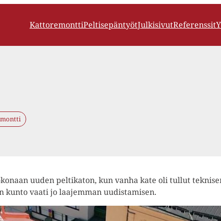
Kattoremontti
Peltisepäntyöt
Julkisivut
Referenssit
Y
emontti
okonaan uuden peltikaton, kun vanha kate oli tullut tekni
sen kunto vaati jo laajemman uudistamisen.