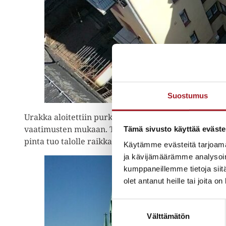
Suostumus
Urakka aloitettiin purkamalla vanhat rakenteet ja t
vaatimusten mukaan. Tämän jälkeen katolle asennett
Tämä sivusto käyttää eväste
pinta tuo talolle raikkaan ja selkeän ilmeen samal
Käytämme evästeitä tarjoama
ja kävijämäärämme analysoim
kumppaneillemme tietoja siitä
olet antanut heille tai joita o
Suostumuksen
Välttämätön
valinta