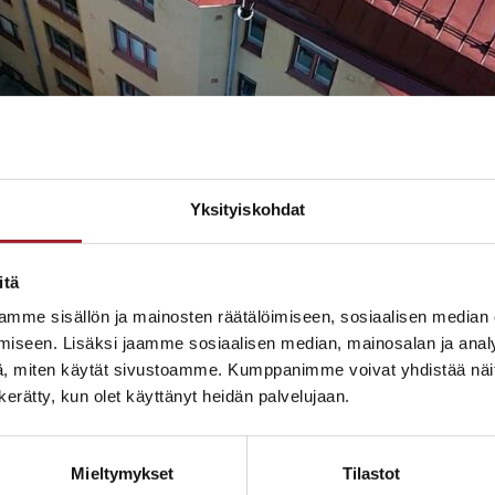
Yksityiskohdat
arkistamalla katon kunto kauttaaltaan. Alusrakenteet raken
iin uusi konesaumattu peltikate, jonka väri valittiin vas
itä
la kun kokonaisuus istuu hyvin ympäröivään kaupunkikuvaan
mme sisällön ja mainosten räätälöimiseen, sosiaalisen median
iseen. Lisäksi jaamme sosiaalisen median, mainosalan ja analy
, miten käytät sivustoamme. Kumppanimme voivat yhdistää näitä t
n kerätty, kun olet käyttänyt heidän palvelujaan.
Mieltymykset
Tilastot