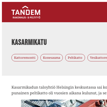
Kasarmikatu
Kattoremontti
Konesauma
Peltikatto
Vesikattor
Kasarmikadun taloyhtiö Helsingin keskustassa sai k
punainen peltikatto oli vuosien aikana kulunut, ja 