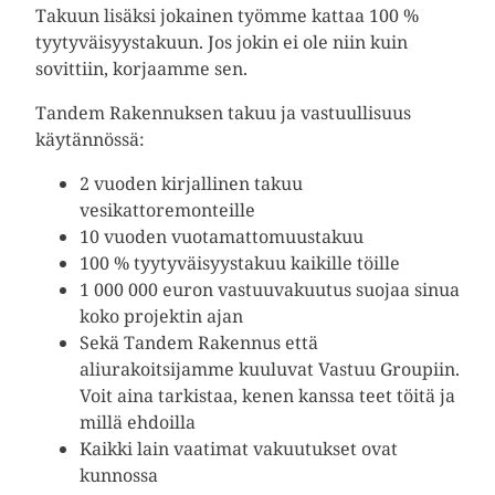
Takuun lisäksi jokainen työmme kattaa 100 %
tyytyväisyystakuun. Jos jokin ei ole niin kuin
sovittiin, korjaamme sen.
Tandem Rakennuksen takuu ja vastuullisuus
käytännössä:
2 vuoden kirjallinen takuu
vesikattoremonteille
10 vuoden vuotamattomuustakuu
100 % tyytyväisyystakuu kaikille töille
1 000 000 euron vastuuvakuutus suojaa sinua
koko projektin ajan
Sekä Tandem Rakennus että
aliurakoitsijamme kuuluvat Vastuu Groupiin.
Voit aina tarkistaa, kenen kanssa teet töitä ja
millä ehdoilla
Kaikki lain vaatimat vakuutukset ovat
kunnossa