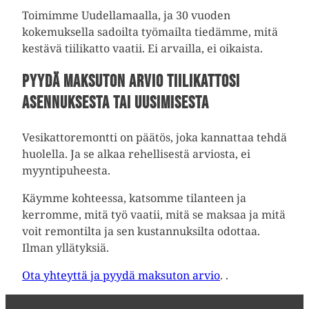
Toimimme Uudellamaalla, ja 30 vuoden
kokemuksella sadoilta työmailta tiedämme, mitä
kestävä tiilikatto vaatii. Ei arvailla, ei oikaista.
Pyydä maksuton arvio tiilikattosi
asennuksesta tai uusimisesta
Vesikattoremontti on päätös, joka kannattaa tehdä
huolella. Ja se alkaa rehellisestä arviosta, ei
myyntipuheesta.
Käymme kohteessa, katsomme tilanteen ja
kerromme, mitä työ vaatii, mitä se maksaa ja mitä
voit remontilta ja sen kustannuksilta odottaa.
Ilman yllätyksiä.
Ota yhteyttä ja pyydä maksuton arvio
. .