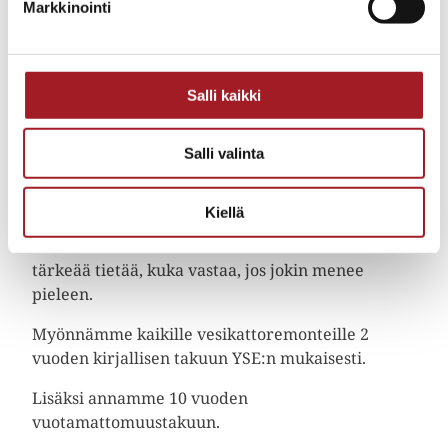
Markkinointi
jokainen pellitys tehdään niin kuin se kuuluu
tehdä. Peltiseppätyö on ydinosaamisemme, ja se
näkyy lopputuloksessa.
Salli kaikki
Tutustu
tiilikattopalveluihimme
ja katso, mitä
tiilikaton asennus tai uusiminen käytännössä
sisältää.
Salli valinta
Tandem Rakennuksen tiilikattotakuu:
Kiellä
Kattoremontti on merkittävä investointi. Siksi on
tärkeää tietää, kuka vastaa, jos jokin menee
pieleen.
Myönnämme kaikille vesikattoremonteille 2
vuoden kirjallisen takuun YSE:n mukaisesti.
Lisäksi annamme 10 vuoden
vuotamattomuustakuun.