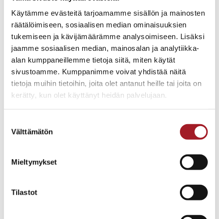
veden sinne, minne se ei kuulu.
Käytämme evästeitä tarjoamamme sisällön ja mainosten
Tiilikaton asennuksessa ratkaisevat
räätälöimiseen, sosiaalisen median ominaisuuksien
yksityiskohdat:
tukemiseen ja kävijämäärämme analysoimiseen. Lisäksi
jaamme sosiaalisen median, mainosalan ja analytiikka-
Aluskatteen oikea asennus ja kiinnitys ennen
alan kumppaneillemme tietoja siitä, miten käytät
tiilien laskemista
sivustoamme. Kumppanimme voivat yhdistää näitä
Ruodelaudoituksen mitoitus tiilityypin ja
tietoja muihin tietoihin, joita olet antanut heille tai joita on
katon kaltevuuden mukaan
kerätty, kun olet käyttänyt heidän palvelujaan.
Läpivientien, kuten savupiipun ja
ilmanvaihtoputkien, huolellinen pellitys
Suostumuksen
Räystäspeltien ja muiden pellitysten tiivis ja
Välttämätön
valinta
kestävä toteutus
Sadevesijärjestelmän toimivuus osana
kokonaisuutta
Mieltymykset
Kattoturvatuotteiden, kuten lumiesteiden ja
lapetikkaiden, oikea sijoittelu ja asennus
Tilastot
Teemme jokaisen tiilikaton käsityönä ärsyttävän
tarkasti. Jokainen liitoskohta tarkistetaan,