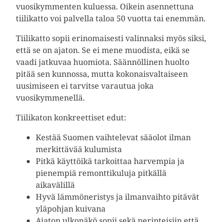
vuosikymmenten kuluessa. Oikein asennettuna
tiilikatto voi palvella taloa 50 vuotta tai enemmän.
Tiilikatto sopii erinomaisesti valinnaksi myös siksi,
että se on ajaton. Se ei mene muodista, eikä se
vaadi jatkuvaa huomiota. Säännöllinen huolto
pitää sen kunnossa, mutta kokonaisvaltaiseen
uusimiseen ei tarvitse varautua joka
vuosikymmenellä.
Tiilikaton konkreettiset edut:
Kestää Suomen vaihtelevat sääolot ilman
merkittävää kulumista
Pitkä käyttöikä tarkoittaa harvempia ja
pienempiä remonttikuluja pitkällä
aikavälillä
Hyvä lämmöneristys ja ilmanvaihto pitävät
yläpohjan kuivana
Ajaton ulkonäkö sopii sekä perinteisiin että