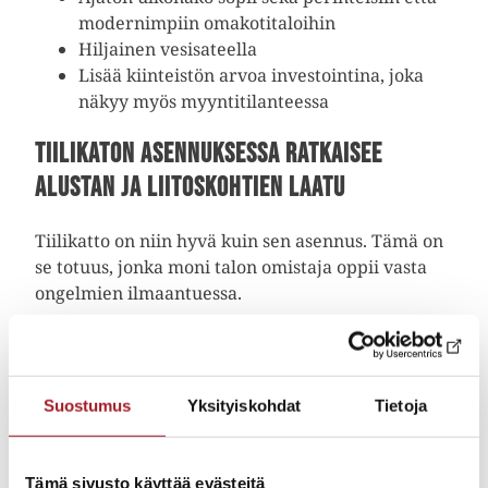
modernimpiin omakotitaloihin
Hiljainen vesisateella
Lisää kiinteistön arvoa investointina, joka
näkyy myös myyntitilanteessa
Tiilikaton asennuksessa ratkaisee
alustan ja liitoskohtien laatu
Tiilikatto on niin hyvä kuin sen asennus. Tämä on
se totuus, jonka moni talon omistaja oppii vasta
ongelmien ilmaantuessa.
Suurin osa tiilikaton ongelmista ei johdu itse
tiilistä. Ne johtuvat alusrakenteesta, pellityksistä
ja liitoskohdista. Huonosti tehty alusta päästää
Suostumus
Yksityiskohdat
Tietoja
kosteuden rakenteisiin. Puutteelliset pellitykset
vuotavat läpivientien kohdalta.
Sadevesijärjestelmä, joka ei toimi oikein, ohjaa
Tämä sivusto käyttää evästeitä