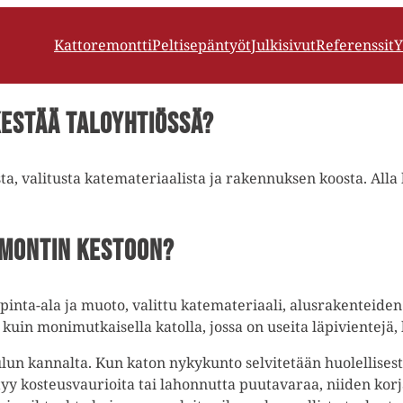
Kattoremontti
Peltisepäntyöt
Julkisivut
Referenssit
Y
kestää taloyhtiössä?
a, valitusta katemateriaalista ja rakennuksen koosta. Alla 
emontin kestoon?
pinta-ala ja muoto, valittu katemateriaali, alusrakenteiden
in monimutkaisella katolla, jossa on useita läpivientejä, k
lun kannalta. Kun katon nykykunto selvitetään huolellisesti
öytyy kosteusvaurioita tai lahonnutta puutavaraa, niiden ko