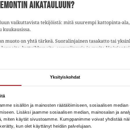
remontin aikatauluun?
un vaikuttavista tekijöistä: mitä suurempi kattopinta-ala, 
u kuukausissa.
on muoto on yhtä tärkeä. Suoralinjainen tasakatto tai yks
ppeita, kattoikkunoita, savupiippuja ja muita läpivientejä.
akenteisiin, jos työ tehdään huolimattomasti.
 useampaa työryhmää samanaikaisesti eri osissa rakennusta
kohteessa.
Yksityiskohdat
n kuuluu?
itä
mme sisällön ja mainosten räätälöimiseen, sosiaalisen median
uunnitteluun, vanhan katteen purkuun, alusrakenteiden ta
iseen. Lisäksi jaamme sosiaalisen median, mainosalan ja analy
lmien ja kattoturvatuotteiden asennukseen. Jokainen vaihe 
, miten käytät sivustoamme. Kumppanimme voivat yhdistää näitä t
n nykykunnon, mahdolliset vauriot ja tarvittavat toimenp
n kerätty, kun olet käyttänyt heidän palvelujaan.