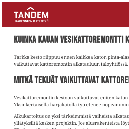
Kuinka kauan vesikattoremontti 
Tarkka kesto riippuu ennen kaikkea katon pinta-alast
vaikuttavat kattoremontin aikatauluun taloyhtiössä.
Mitkä tekijät vaikuttavat kattor
Vesikattoremontin kestoon vaikuttavat eniten katon 
Yksinkertaisella harjakatolla työ etenee nopeammin ku
Alkukartoitus on yksi tärkeimmistä vaiheista aikatau
yllätyksiltä kesken projektin. Jos alusrakenteista l