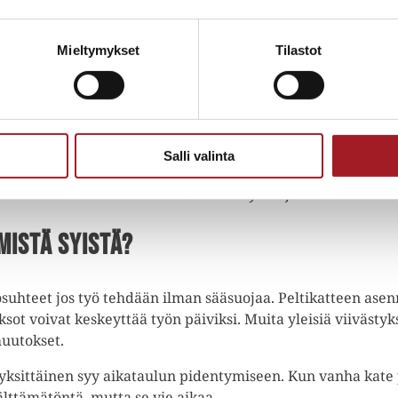
taulu ja työmaan käytännöt taloyhtiön kanssa.
oistetaan hallitusti. Purku on työvaihe, joka paljastaa al
istamme, onko laudoituksessa tai muissa alusrakenteissa 
Mieltymykset
Tilastot
tön kestävän lopputuloksen kannalta.
sennetaan tarkasti, jokainen sauma ja kiinnike oikeaan pa
vatuotteet:
Lopuksi viimeisteellään pellitykset läpivientien
miesteet, lapetikkaat ja kattosillat.
Salli valinta
 kosteusvaurioilta vuosikymmeniksi. Taloyhtiön hallituksell
isestä viestitään aktiivisesti koko työn ajan.
mistä syistä?
losuhteet jos työ tehdään ilman sääsuojaa. Peltikatteen asen
ksot voivat keskeyttää työn päiviksi. Muita yleisiä viivästyk
muutokset.
yksittäinen syy aikataulun pidentymiseen. Kun vanha kate p
älttämätöntä, mutta se vie aikaa.