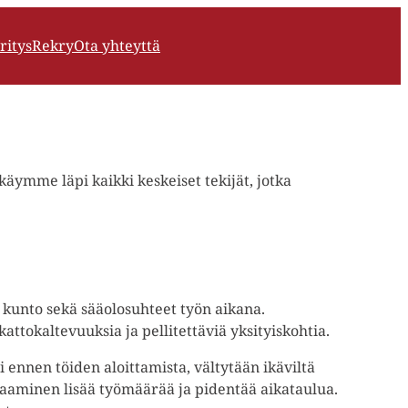
ritys
Rekry
Ota yhteyttä
käymme läpi kaikki keskeiset tekijät, jotka
 kunto sekä sääolosuhteet työn aikana.
attokaltevuuksia ja pellitettäviä yksityiskohtia.
 ennen töiden aloittamista, vältytään ikäviltä
rjaaminen lisää työmäärää ja pidentää aikataulua.