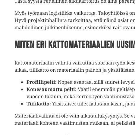
Tästä syystä rehellinen alkukartoitus on aina paremp
Myös työmaan logistiikka vaikuttaa. Taloyhtiöissä on
Hyvä projektinhallinta tarkoittaa, että nämä asiat on
mahdollinen julkinenliikenne, esimerkiksi raitiovau
Miten eri kattomateriaalien uusi
Kattomateriaalin valinta vaikuttaa suoraan työn kes
aikaa, tiilikatto on materiaalin painon ja yksittäist
Profiilipelti:
Nopea asentaa, sillä suuret levye
Konesaumattu pelti:
Vaatii enemmän peltisep
vuoden takuun, mikä kertoo työn vaatimustasos
Tiilikatto:
Yksittäiset tiilet ladotaan käsin, ja
Materiaalivalinta ei ole vain aikataulukysymys. Se v
materiaali kohteen vaatimusten mukaan, ei pelkäst