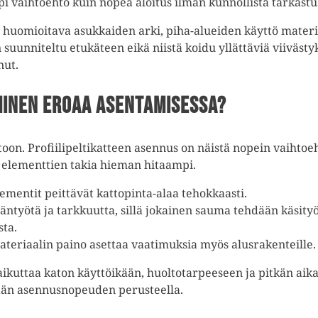
i vaihtoehto kuin nopea aloitus ilman kunnollista tarkastu
 huomioitava asukkaiden arki, piha-alueiden käyttö materia
 suunniteltu etukäteen eikä niistä koidu yllättäviä viiväst
nut.
minen eroaa asentamisessa?
toon. Profiilipeltikatteen asennus on näistä nopein vaihto
en elementtien takia hieman hitaampi.
lementit peittävät kattopinta-alaa tehokkaasti.
äntyötä ja tarkkuutta, sillä jokainen sauma tehdään käs
ta.
 materiaalin paino asettaa vaatimuksia myös alusrakenteille
aikuttaa katon käyttöikään, huoltotarpeeseen ja pitkän aika
ään asennusnopeuden perusteella.