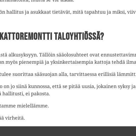
n hallitus ja asukkaat tietävät, mitä tapahtuu ja miksi, vii
sikattoremontti taloyhtiössä?
stä alkusyksyyn. Tällöin sääolosuhteet ovat ennustettavimma
n on myös pienempiä ja yksinkertaisempia kattoja tehdä ilm
ulee suorittaa sääsuojan alla, tarvittaessa erillisiä lämmit
on jo siinä kunnossa, että se pitää uusia, jokainen syksy ja 
hallitusti, ei pakosta.
autamme mielellämme.
ää virheitä.