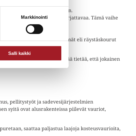
usrakenteiden todellisen kunnon.
kosteusvaurioita tai muuta korjattavaa. Tämä vaihe
Markkinointi
ikkaan.
 liittymissä, sadevesijärjestelmät eli räystäskourut
Salli kaikki
e ja isännöitsijälle on tärkeää tietää, että jokainen
nus, pellitystyöt ja sadevesijärjestelmien
sen syitä ovat alusrakenteissa piilevät vauriot,
uretaan, saattaa paljastua laajoja kosteusvaurioita,