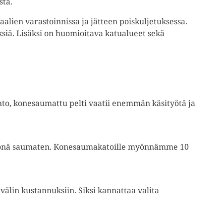
sta.
alien varastoinnissa ja jätteen poiskuljetuksessa.
yksiä. Lisäksi on huomioitava katualueet sekä
ehto, konesaumattu pelti vaatii enemmän käsityötä ja
ityönä saumaten. Konesaumakatoille myönnämme 10
.
välin kustannuksiin. Siksi kannattaa valita