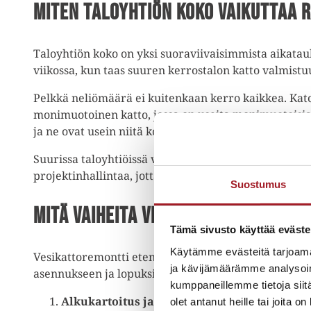
Miten taloyhtiön koko vaikuttaa 
Taloyhtiön koko on yksi suoraviivaisimmista aikataulu
viikossa, kun taas suuren kerrostalon katto valmistu
Pelkkä neliömäärä ei kuitenkaan kerro kaikkea. Kat
monimuotoinen katto, jossa on useita monimuotoisia la
ja ne ovat usein niitä kohtia, joista kosteus pääsee r
Suurissa taloyhtiöissä voidaan tarvittaessa käyttää
projektinhallintaa, jotta laatu pysyy tasaisena koko 
Suostumus
Mitä vaiheita vesikattoremonttii
Tämä sivusto käyttää eväste
Käytämme evästeitä tarjoama
Vesikattoremontti etenee aina alkukartoituksesta s
ja kävijämäärämme analysoim
asennukseen ja lopuksi pellitysten, sadevesijärjeste
kumppaneillemme tietoja siitä
Alkukartoitus ja suunnittelu:
Selvitämme kato
olet antanut heille tai joita o