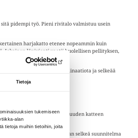
sitä pidempi työ. Pieni rivitalo valmistuu usein
inkertainen harjakatto etenee nopeammin kuin
 Jokainen läpivienti vaatii huolellisen pellityksen,
. Tämä edellyttää hyvää koordinaatiota ja selkeää
Tietoja
 ominaisuuksien tukemiseen
rkistukseen ja kunnostukseen, uuden katteen
tiikka-alan
on edellytys seuraavalle.
ietoja muihin tietoihin, joita
iteet. Tämän pohjalta laaditaan selkeä suunnitelma