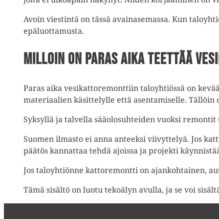
Avoin viestintä on tässä avainasemassa. Kun taloyhtiö
epäluottamusta.
Milloin on paras aika teettää ve
Paras aika vesikattoremonttiin taloyhtiössä on kevää
materiaalien käsittelylle että asentamiselle. Tällöi
Syksyllä ja talvella sääolosuhteiden vuoksi remontit t
Suomen ilmasto ei anna anteeksi viivyttelyä. Jos katto 
päätös kannattaa tehdä ajoissa ja projekti käynnistää 
Jos taloyhtiönne kattoremontti on ajankohtainen, 
Tämä sisältö on luotu tekoälyn avulla, ja se voi sisält