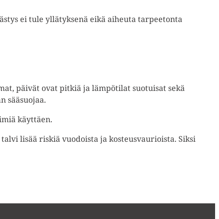
västys ei tule yllätyksenä eikä aiheuta tarpeetonta
t, päivät ovat pitkiä ja lämpötilat suotuisat sekä
an sääsuojaa.
timiä käyttäen.
talvi lisää riskiä vuodoista ja kosteusvaurioista. Siksi